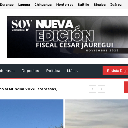
Durango
Laguna
Chihuahua
Monterrey
Saltillo
Sinaloa
Juárez
olumnas
Deportes
Política
Más
Revista Digit
o al Mundial 2026: sorpresas,
ias dolorosas