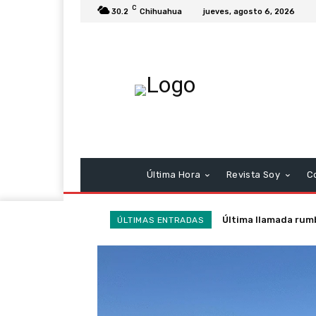
C
30.2
Chihuahua
jueves, agosto 6, 2026
Última Hora
Revista Soy
C
Última llamada rumb
ÚLTIMAS ENTRADAS
heroísmos y ausenc