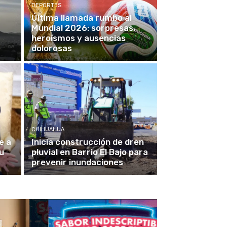
DEPORTES
Última llamada rumbo al
Mundial 2026: sorpresas,
heroísmos y ausencias
dolorosas
CHIHUAHUA
e a
Inicia construcción de dren
u
pluvial en Barrio El Bajo para
prevenir inundaciones