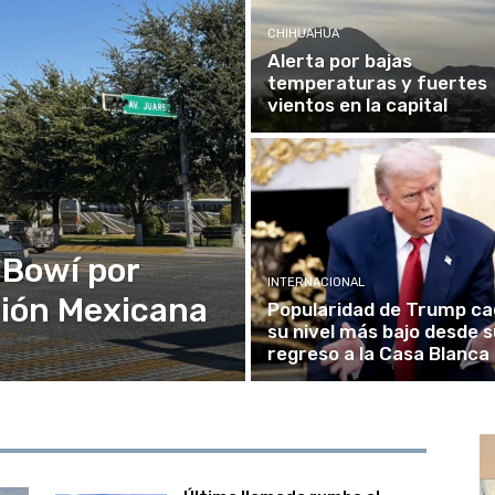
CHIHUAHUA
Alerta por bajas
temperaturas y fuertes
vientos en la capital
 Bowí por
INTERNACIONAL
ución Mexicana
Popularidad de Trump ca
su nivel más bajo desde s
regreso a la Casa Blanca