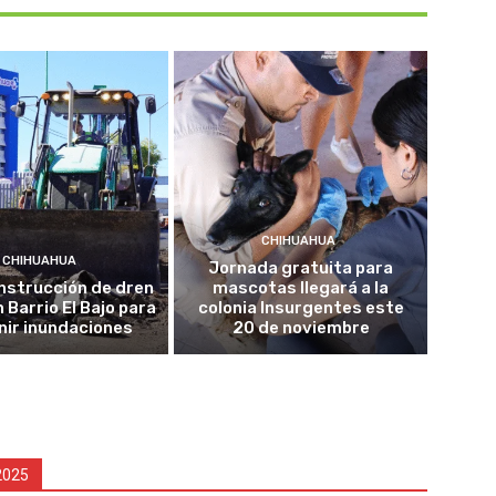
CHIHUAHUA
CHIHUAHUA
Jornada gratuita para
onstrucción de dren
mascotas llegará a la
n Barrio El Bajo para
colonia Insurgentes este
nir inundaciones
20 de noviembre
2025