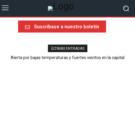
Suscríbase a nuestro boletín
ÚLTIMAS ENTRADAS
Alerta por bajas temperaturas y fuertes vientos en la capital
Última llamada rumbo al Mundial 2026: sorpresas, heroísmos y
ausencias dolorosas