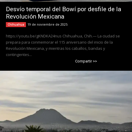
Desvío temporal del Bowí por desfile de la
Revolución Mexicana
19 de noviembre de 2025
Chihuahua
https://youtu.be/gKNDKA24nus Chihuahua, Chih.— La ciudad se
prepara para conmemorar el 115 aniversario del inicio de la
Revolución Mexicana, y mientras los caballos, bandas y
contingentes...
Compartir >>