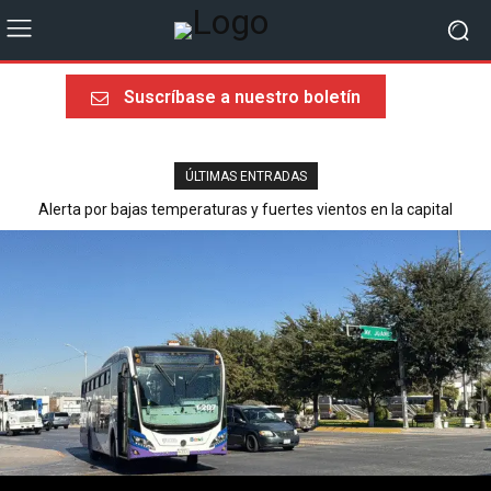
Suscríbase a nuestro boletín
ÚLTIMAS ENTRADAS
Alerta por bajas temperaturas y fuertes vientos en la capital
Última llamada rumbo al Mundial 2026: sorpresas, heroísmos y
ausencias dolorosas