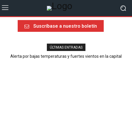
Suscríbase a nuestro boletín
ÚLTIMAS ENTRADAS
Alerta por bajas temperaturas y fuertes vientos en la capital
Última llamada rumbo al Mundial 2026: sorpresas, heroísmos y
ausencias dolorosas