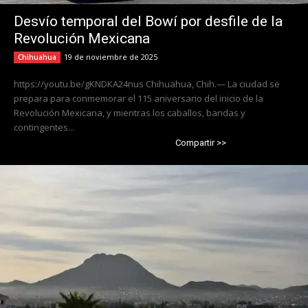
Desvío temporal del Bowí por desfile de la
Revolución Mexicana
19 de noviembre de 2025
Chihuahua
https://youtu.be/gKNDKA24nus Chihuahua, Chih.— La ciudad se
prepara para conmemorar el 115 aniversario del inicio de la
Revolución Mexicana, y mientras los caballos, bandas y
contingentes...
Compartir >>