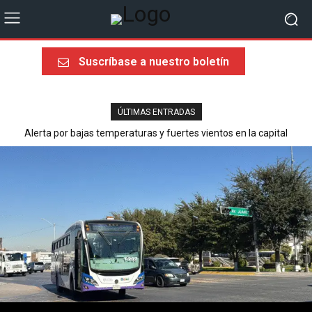
Suscríbase a nuestro boletín
ÚLTIMAS ENTRADAS
Alerta por bajas temperaturas y fuertes vientos en la capital
Última llamada rumbo al Mundial 2026: sorpresas, heroísmos y
ausencias dolorosas