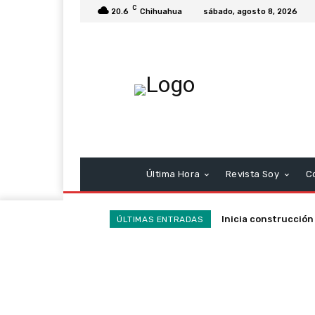
C
20.6
Chihuahua
sábado, agosto 8, 2026
Última Hora
Revista Soy
C
Desvío temporal del 
ÚLTIMAS ENTRADAS
Mexicana