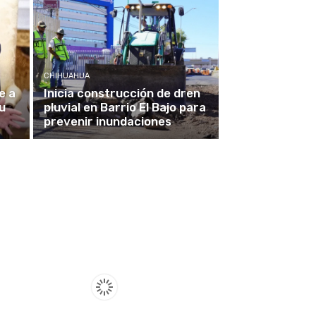
CHIHUAHUA
e a
Inicia construcción de dren
u
pluvial en Barrio El Bajo para
prevenir inundaciones