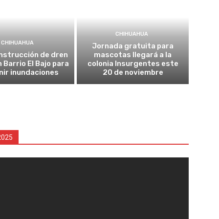
CHIHUAHUA
CHIHUAHUA
Jornada gratuita para
onstrucción de dren
mascotas llegará a la
n Barrio El Bajo para
colonia Insurgentes este
nir inundaciones
20 de noviembre
2025