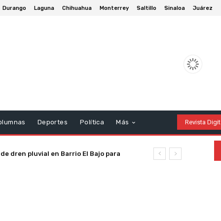
Durango
Laguna
Chihuahua
Monterrey
Saltillo
Sinaloa
Juárez
olumnas
Deportes
Política
Más
Revista Digit
Bowí por desfile de la Revolución