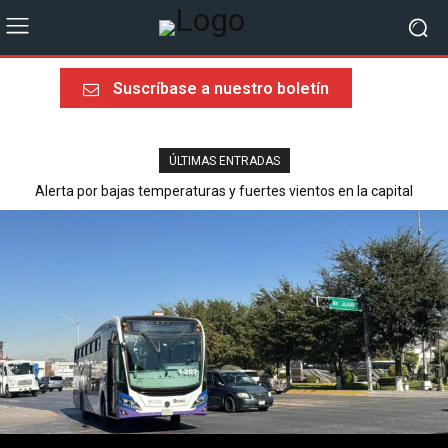
Suscríbase a nuestro boletín
ÚLTIMAS ENTRADAS
Alerta por bajas temperaturas y fuertes vientos en la capital
Última llamada rumbo al Mundial 2026: sorpresas, heroísmos y
ausencias dolorosas