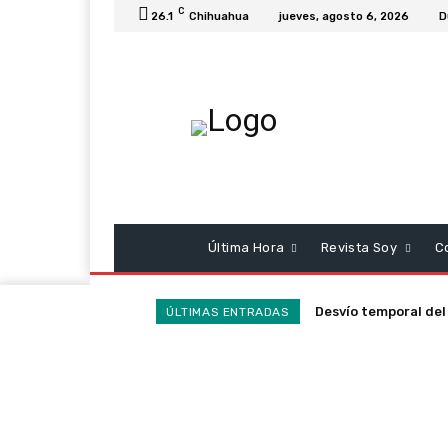
C
26.1
Chihuahua
jueves, agosto 6, 2026
D
Última Hora
Revista Soy
C
Desvío temporal del 
ÚLTIMAS ENTRADAS
Mexicana