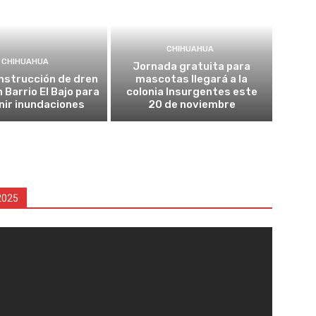
CHIHUAHUA
CHIHUAHUA
Jornada gratuita para
onstrucción de dren
mascotas llegará a la
n Barrio El Bajo para
colonia Insurgentes este
nir inundaciones
20 de noviembre
2025