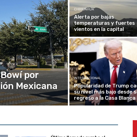
CHIHUAHUA
Alerta por bajas
temperaturas y fuertes
vientos en la capital
 Bowí por
INTERNACIONAL
ución Mexicana
Popularidad de Trump ca
su nivel más bajo desde s
regreso a la Casa Blanca