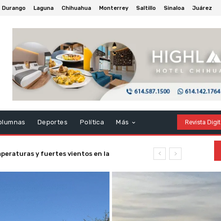
Durango
Laguna
Chihuahua
Monterrey
Saltillo
Sinaloa
Juárez
olumnas
Deportes
Política
Más
Revista Digit
o al Mundial 2026: sorpresas,
ias dolorosas