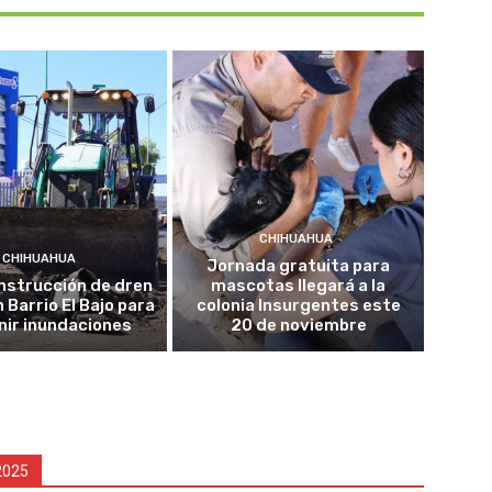
CHIHUAHUA
CHIHUAHUA
Jornada gratuita para
onstrucción de dren
mascotas llegará a la
n Barrio El Bajo para
colonia Insurgentes este
nir inundaciones
20 de noviembre
2025