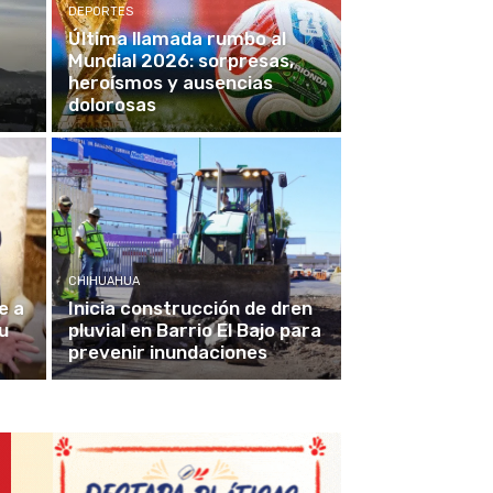
DEPORTES
Última llamada rumbo al
Mundial 2026: sorpresas,
heroísmos y ausencias
dolorosas
CHIHUAHUA
e a
Inicia construcción de dren
u
pluvial en Barrio El Bajo para
prevenir inundaciones