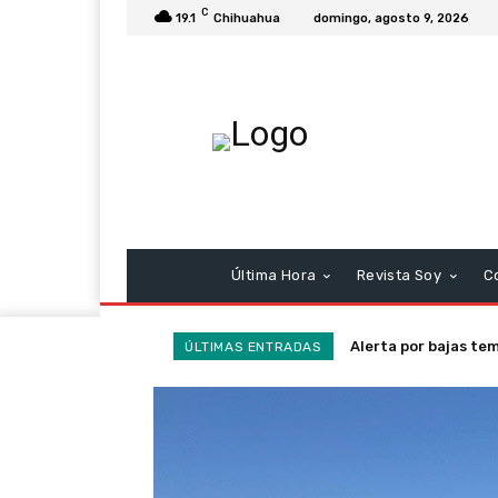
C
19.1
Chihuahua
domingo, agosto 9, 2026
Última Hora
Revista Soy
C
Última llamada rumb
ÚLTIMAS ENTRADAS
heroísmos y ausenc