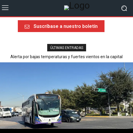
Suscríbase a nuestro boletín
ÚLTIMAS ENTRADAS
Alerta por bajas temperaturas y fuertes vientos en la capital
Última llamada rumbo al Mundial 2026: sorpresas, heroísmos y
ausencias dolorosas