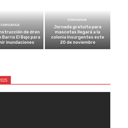
CHIHUAHUA
CHIHUAHUA
Jornada gratuita para
onstrucción de dren
mascotas llegará a la
n Barrio El Bajo para
colonia Insurgentes este
nir inundaciones
20 de noviembre
2025