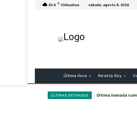
C
20.6
Chihuahua
sábado, agosto 8, 2026
Última Hora
Revista Soy
C
Última llamada rumb
ÚLTIMAS ENTRADAS
heroísmos y ausenc