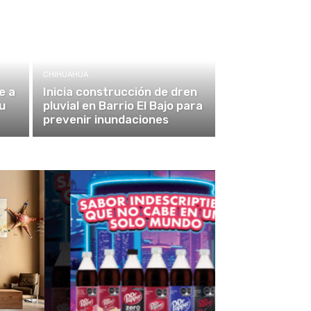
CHIHUAHUA
e a
Inicia construcción de dren
u
pluvial en Barrio El Bajo para
prevenir inundaciones