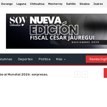
Durango
Laguna
Chihuahua
Monterrey
Saltillo
Sinaloa
Juárez
olumnas
Deportes
Política
Más
Revista Digit
o al Mundial 2026: sorpresas,
ias dolorosas