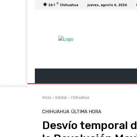
C
26.1
Chihuahua
jueves, agosto 6, 2026
Última Hora
Revista Soy
Columnas
Inicio
Estatal
Chihuahua
CHIHUAHUA
ÚLTIMA HORA
Desvío temporal d