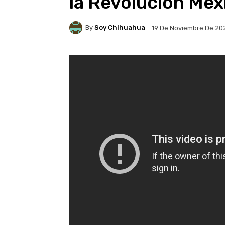
la Revolución Mex
By
Soy Chihuahua
19 De Noviembre De 20