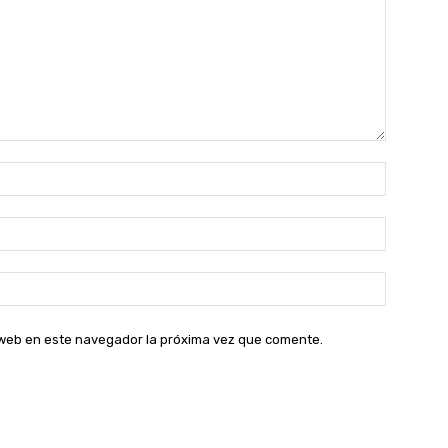
Nombre:
Correo
electróni
Sitio
web:
o web en este navegador la próxima vez que comente.