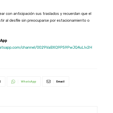
ear con anticipación sus traslados y recuerdan que el
tir al desfile sin preocuparse por estacionamiento o
sApp
hatsapp.com/channel/0029VaBXQ9P59PwJQ4uLIv2H
X
WhatsApp
Email