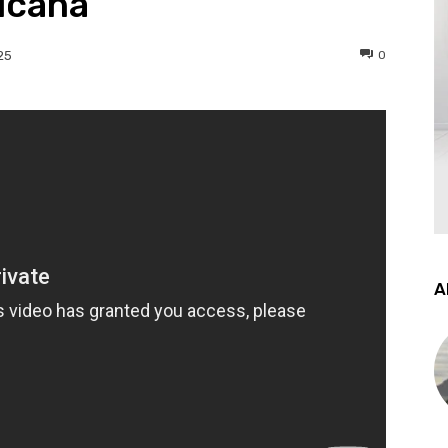
icana
0
25
A