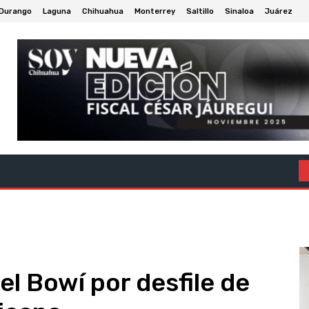
Durango
Laguna
Chihuahua
Monterrey
Saltillo
Sinaloa
Juárez
Deportes
Política
Salud Y Bienestar
Tecnología Y Ciencia
el Bowí por desfile de