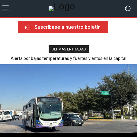
Suscríbase a nuestro boletín
ÚLTIMAS ENTRADAS
Alerta por bajas temperaturas y fuertes vientos en la capital
Última llamada rumbo al Mundial 2026: sorpresas, heroísmos y
ausencias dolorosas