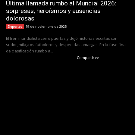
Última llamada rumbo al Mundial 2026:
sorpresas, heroísmos y ausencias
dolorosas
19 de noviembre de 2025
Deportes
El tren mundialista cerró puertas y dejó historias escritas con
sudor, milagros futboleros y despedidas amargas. En la fase final
de clasificación rumbo a...
Compartir >>