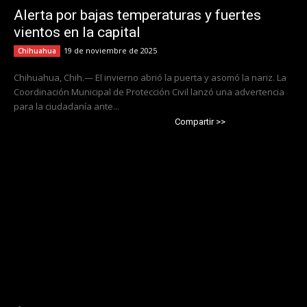
Alerta por bajas temperaturas y fuertes
vientos en la capital
19 de noviembre de 2025
Chihuahua
Chihuahua, Chih.— El invierno abrió la puerta y asomó la nariz. La
Coordinación Municipal de Protección Civil lanzó una advertencia
para la ciudadanía ante...
Compartir >>