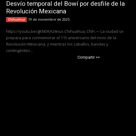
Desvío temporal del Bowí por desfile de la
Revolución Mexicana
19 de noviembre de 2025
Chihuahua
https://youtu.be/gKNDKA24nus Chihuahua, Chih.— La ciudad se
prepara para conmemorar el 115 aniversario del inicio de la
Revolución Mexicana, y mientras los caballos, bandas y
contingentes...
Compartir >>