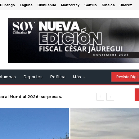
Durango
Laguna
Chihuahua
Monterrey
Saltillo
Sinaloa
Juárez
olumnas
Deportes
Política
Más
Revista Digit
o al Mundial 2026: sorpresas,
ias dolorosas