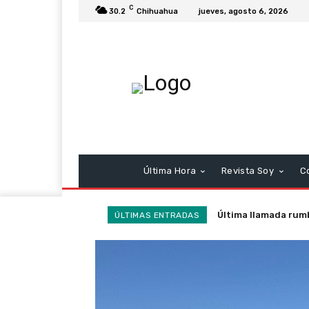
C
30.2
Chihuahua
jueves, agosto 6, 2026
Última Hora
Revista Soy
C
Última llamada rumb
ÚLTIMAS ENTRADAS
heroísmos y ausenc