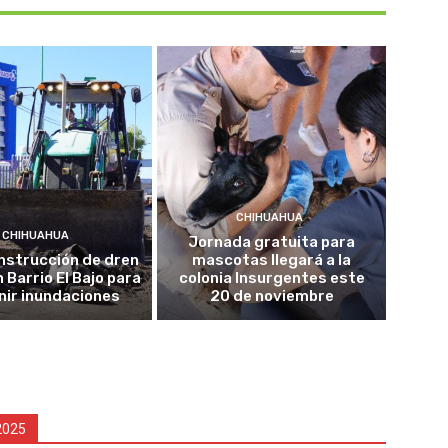
CHIHUAHUA
CHIHUAHUA
Jornada gratuita para
onstrucción de dren
mascotas llegará a la
n Barrio El Bajo para
colonia Insurgentes este
nir inundaciones
20 de noviembre
2025