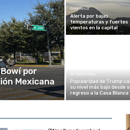
CHIHUAHUA
Alerta por bajas
temperaturas y fuertes
vientos en la capital
 Bowí por
INTERNACIONAL
ución Mexicana
Popularidad de Trump ca
su nivel más bajo desde s
regreso a la Casa Blanca