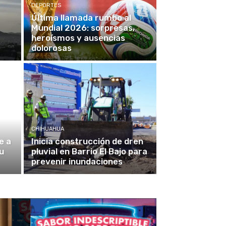
DEPORTES
Última llamada rumbo al
Mundial 2026: sorpresas,
heroísmos y ausencias
dolorosas
CHIHUAHUA
e a
Inicia construcción de dren
u
pluvial en Barrio El Bajo para
prevenir inundaciones