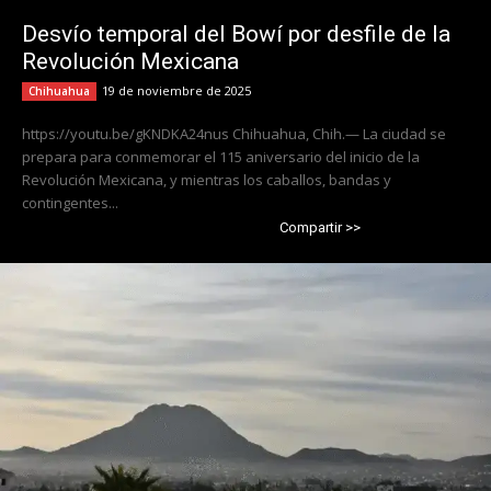
Desvío temporal del Bowí por desfile de la
Revolución Mexicana
19 de noviembre de 2025
Chihuahua
https://youtu.be/gKNDKA24nus Chihuahua, Chih.— La ciudad se
prepara para conmemorar el 115 aniversario del inicio de la
Revolución Mexicana, y mientras los caballos, bandas y
contingentes...
Compartir >>