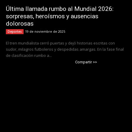
Última llamada rumbo al Mundial 2026:
sorpresas, heroísmos y ausencias
dolorosas
19 de noviembre de 2025
Deportes
El tren mundialista cerró puertas y dejó historias escritas con
sudor, milagros futboleros y despedidas amargas. En la fase final
de clasificación rumbo a...
Compartir >>