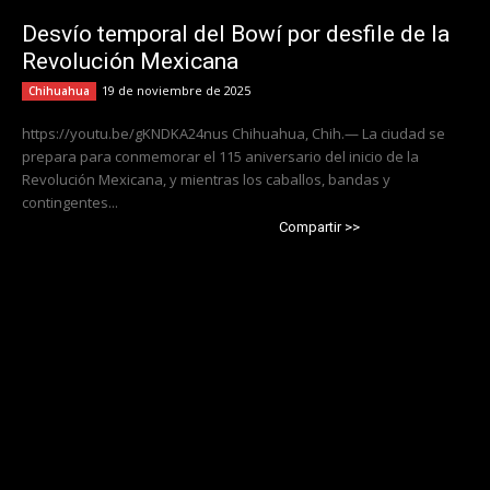
Desvío temporal del Bowí por desfile de la
Revolución Mexicana
19 de noviembre de 2025
Chihuahua
https://youtu.be/gKNDKA24nus Chihuahua, Chih.— La ciudad se
prepara para conmemorar el 115 aniversario del inicio de la
Revolución Mexicana, y mientras los caballos, bandas y
contingentes...
Compartir >>