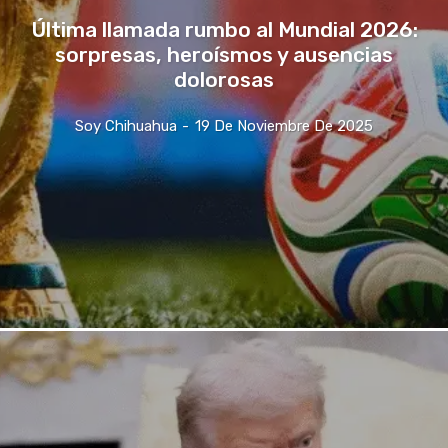
Última llamada rumbo al Mundial 2026:
sorpresas, heroísmos y ausencias
dolorosas
Soy Chihuahua
-
19 De Noviembre De 2025