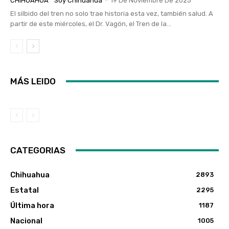
CHIHUAHUA
Soy Chihuahua
-
19 De Noviembre De 2025
El silbido del tren no solo trae historia esta vez, también salud. A
partir de este miércoles, el Dr. Vagón, el Tren de la...
MÁS LEIDO
CATEGORIAS
Chihuahua
2893
Estatal
2295
Última hora
1187
Nacional
1005