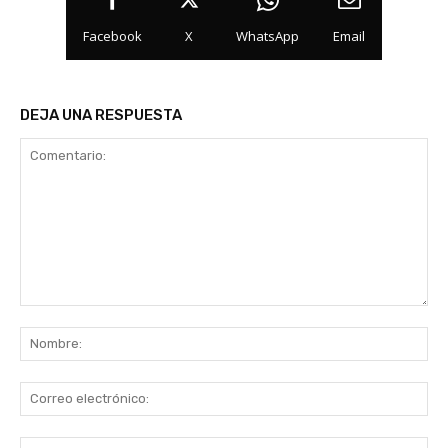
Facebook
X
WhatsApp
Email
DEJA UNA RESPUESTA
Comentario:
No
Co
ele
Sit