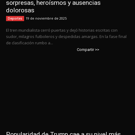
sorpresas, heroísmos y ausencias
dolorosas
19 de noviembre de 2025
Deportes
El tren mundialista cerró puertas y dejó historias escritas con
sudor, milagros futboleros y despedidas amargas. En la fase final
de clasificación rumbo a...
Compartir >>
Popularidad de Trump cae a su nivel más