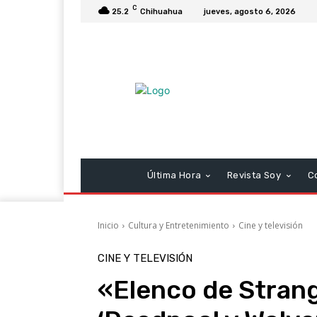
C
25.2
Chihuahua
jueves, agosto 6, 2026
Última Hora
Revista Soy
C
Inicio
Cultura y Entretenimiento
Cine y televisión
CINE Y TELEVISIÓN
«Elenco de Strang