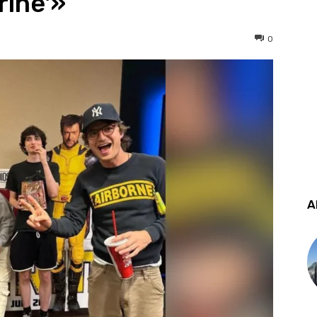
rine'»
0
A