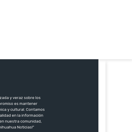
co:
zada y veraz sobre los
mpromiso es mantener
mica y cultural. Contamos
alidad en la información
r en nuestra comunidad,
hihuahua Noticias!"