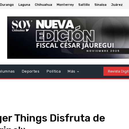
Durango
Laguna
Chihuahua
Monterrey
Saltillo
Sinaloa
Juárez
olumnas
Deportes
Política
Más
Revista Digit
er Things Disfruta de