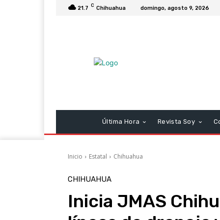
C
21.7
Chihuahua
domingo, agosto 9, 2026
Última Hora
Revista Soy
C
Inicio
Estatal
Chihuahua
CHIHUAHUA
Inicia JMAS Chihu