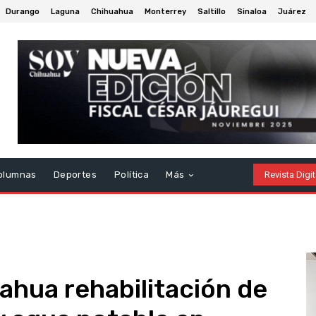
Durango
Laguna
Chihuahua
Monterrey
Saltillo
Sinaloa
Juárez
olumnas
Deportes
Política
Más
Revista Digit
ahua rehabilitación de