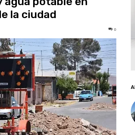
y agua potable en
e la ciudad
0
A