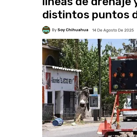
líneas de drenaje 
distintos puntos d
By
Soy Chihuahua
14 De Agosto De 2025