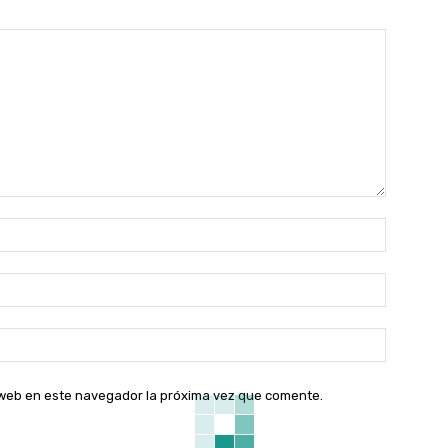
Nombre:
Correo
electróni
Sitio
web:
o web en este navegador la próxima vez que comente.