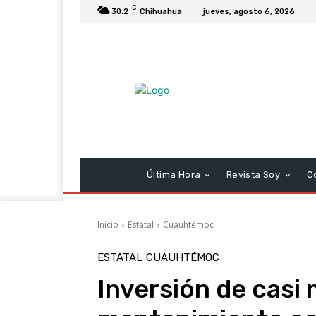
C
30.2
Chihuahua
jueves, agosto 6, 2026
Última Hora
Revista Soy
C
Inicio
Estatal
Cuauhtémoc
ESTATAL
CUAUHTÉMOC
Inversión de casi 