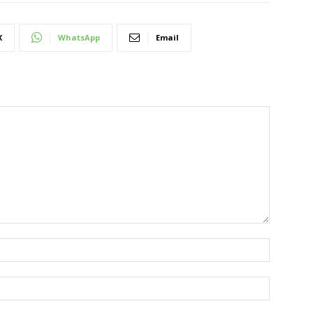
X
WhatsApp
Email
Nombre:
Correo
electróni