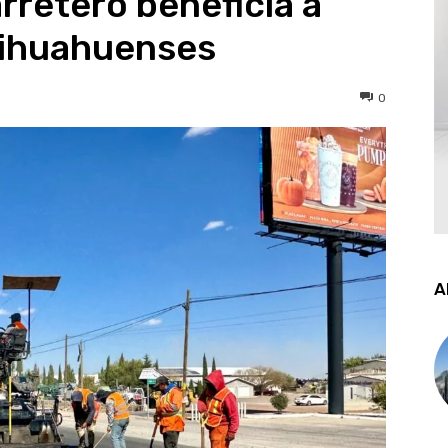
retero beneficia a
hihuahuenses
0
A