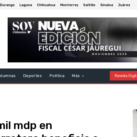
Durango
Laguna
Chihuahua
Monterrey
Saltillo
Sinaloa
Juárez
olumnas
Deportes
Política
Más
Revista Digit
mil mdp en