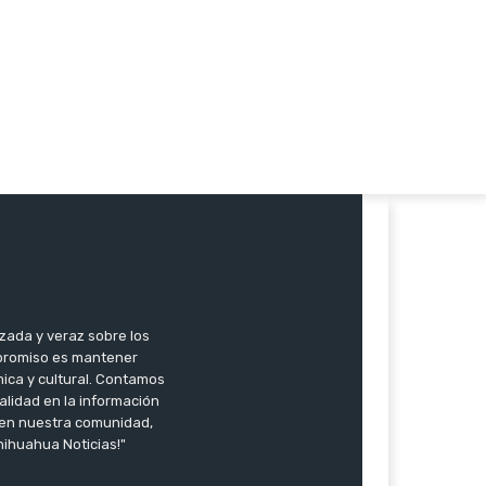
zada y veraz sobre los
mpromiso es mantener
mica y cultural. Contamos
alidad en la información
r en nuestra comunidad,
hihuahua Noticias!"