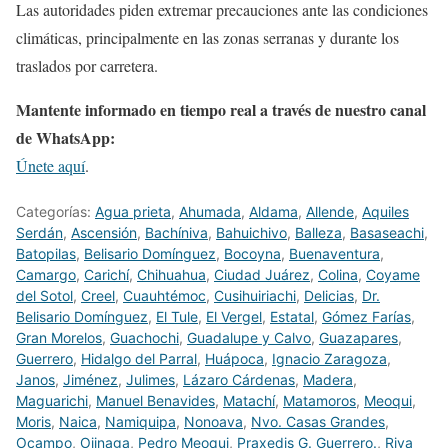
Las autoridades piden extremar precauciones ante las condiciones
climáticas, principalmente en las zonas serranas y durante los
traslados por carretera.
Mantente informado en tiempo real a través de nuestro canal
de WhatsApp:
Únete aquí
.
Categorías:
Agua prieta
,
Ahumada
,
Aldama
,
Allende
,
Aquiles
Serdán
,
Ascensión
,
Bachíniva
,
Bahuichivo
,
Balleza
,
Basaseachi
,
Batopilas
,
Belisario Domínguez
,
Bocoyna
,
Buenaventura
,
Camargo
,
Carichí
,
Chihuahua
,
Ciudad Juárez
,
Colina
,
Coyame
del Sotol
,
Creel
,
Cuauhtémoc
,
Cusihuiriachi
,
Delicias
,
Dr.
Belisario Domínguez
,
El Tule
,
El Vergel
,
Estatal
,
Gómez Farías
,
Gran Morelos
,
Guachochi
,
Guadalupe y Calvo
,
Guazapares
,
Guerrero
,
Hidalgo del Parral
,
Huápoca
,
Ignacio Zaragoza
,
Janos
,
Jiménez
,
Julimes
,
Lázaro Cárdenas
,
Madera
,
Maguarichi
,
Manuel Benavides
,
Matachí
,
Matamoros
,
Meoqui
,
Moris
,
Naica
,
Namiquipa
,
Nonoava
,
Nvo. Casas Grandes
,
Ocampo
,
Ojinaga
,
Pedro Meoqui
,
Praxedis G. Guerrero.
,
Riva