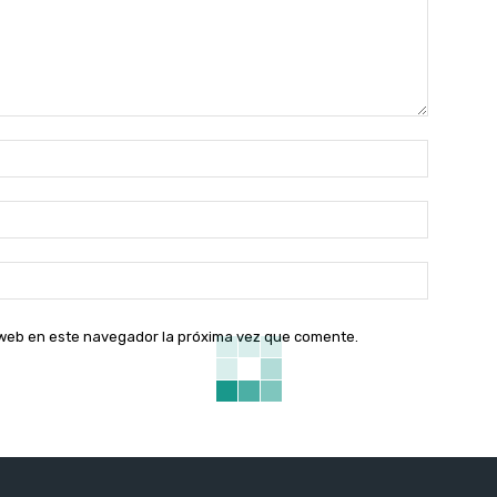
Nombre:
Correo
electróni
Sitio
web:
o web en este navegador la próxima vez que comente.