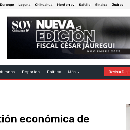
Durango
Laguna
Chihuahua
Monterrey
Saltillo
Sinaloa
Juárez
olumnas
Deportes
Política
Más
Revista Digit
tión económica de