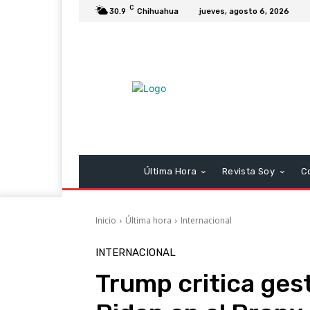
C
30.9
Chihuahua
jueves, agosto 6, 2026
Última Hora
Revista Soy
C
Inicio
Última hora
Internacional
INTERNACIONAL
Trump critica ges