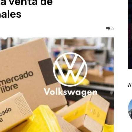
a venta de
nales
0
A