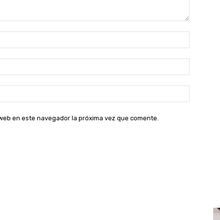
Nombre:
Correo
electróni
Sitio
web:
o web en este navegador la próxima vez que comente.