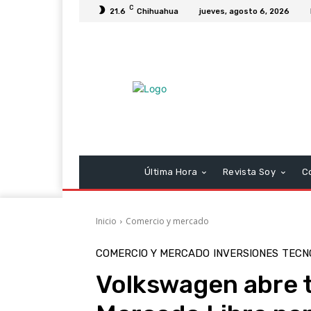
C
21.6
Chihuahua
jueves, agosto 6, 2026
Última Hora
Revista Soy
C
Inicio
Comercio y mercado
COMERCIO Y MERCADO
INVERSIONES
TECNO
Volkswagen abre t