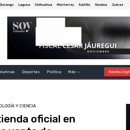
Durango
Laguna
Chihuahua
Monterrey
Saltillo
Sinaloa
Juárez
olumnas
Deportes
Política
Más
Revista Digit
LOGÍA Y CIENCIA
ienda oficial en