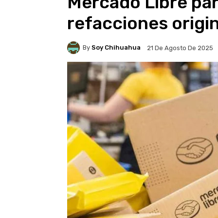
Mercado Libre par
refacciones origi
By
Soy Chihuahua
21 De Agosto De 2025