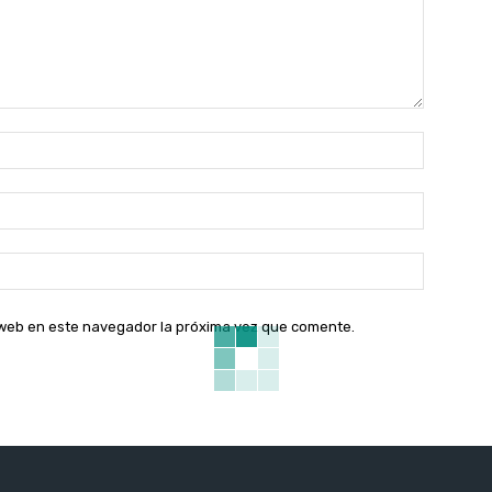
Nombre:
Correo
electróni
Sitio
web:
o web en este navegador la próxima vez que comente.