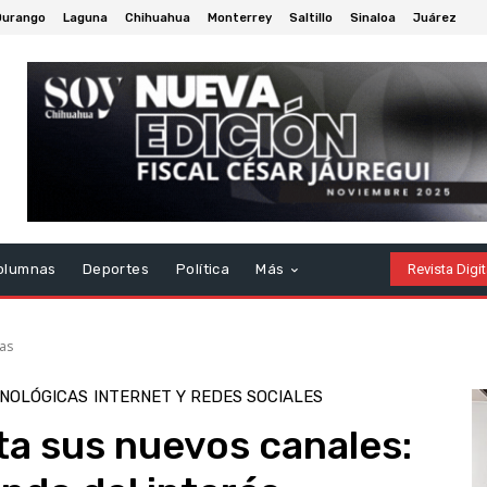
Durango
Laguna
Chihuahua
Monterrey
Saltillo
Sinaloa
Juárez
olumnas
Deportes
Política
Más
Revista Digit
as
CNOLÓGICAS
INTERNET Y REDES SOCIALES
a sus nuevos canales: