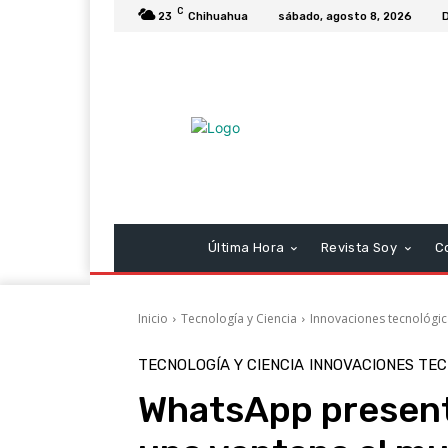
C
23
Chihuahua
sábado, agosto 8, 2026
Última Hora
Revista Soy
C
Inicio
Tecnología y Ciencia
Innovaciones tecnológic
TECNOLOGÍA Y CIENCIA
INNOVACIONES TE
WhatsApp present